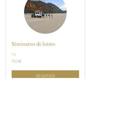
Séminaires de loisirs
1 h
150
150 €
euros
RÉSERVER