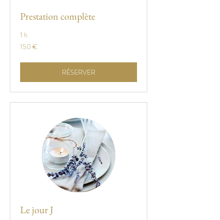
Prestation complète
1 h
150
150 €
euros
RÉSERVER
Le jour J