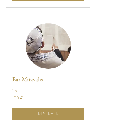
Bar Mitzvahs
1 h
150
150 €
euros
RÉSERVER