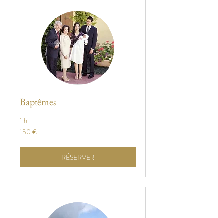
Baptêmes
1 h
150
150 €
euros
RÉSERVER