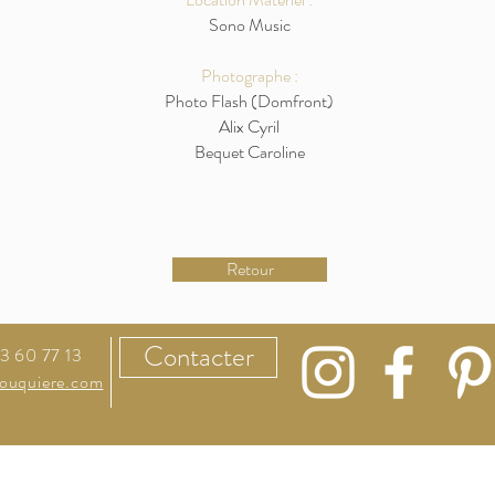
Sono Music
Photographe :
Photo Flash (Domfront)
Alix Cyril
Bequet Caroline
Retour
Contacter
23 60 77 13
ouquiere.com