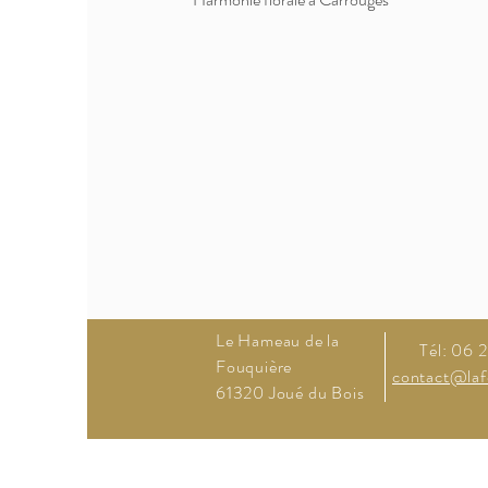
Le Hameau de la
Tél: 06 
Fouquière
contact@laf
61320 Joué du Bois